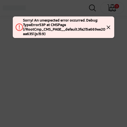
0
Sorry! An unexpected error occurred. Debug:
TypeError53P at CMSPage
(/RootCmp_CMS_PAGE__default.3fa215a669ee20
aa6351.js:15:9)